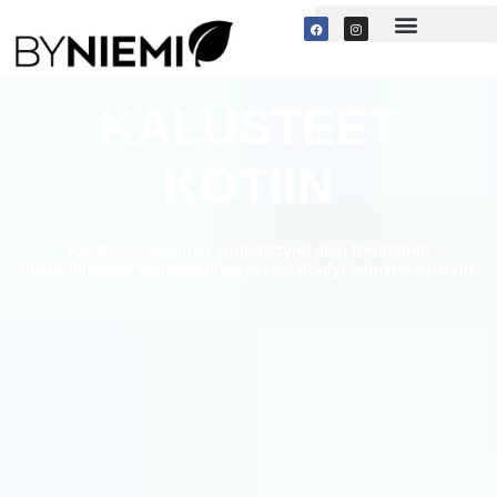
KALUSTEET
KOTIIN
Käsityöosaaminen yhdistettynä alan trendeihin
mahdollistavat ainutlaatuiset ja räätälöidyt kalusteratkaisut.