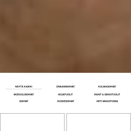
NÄYTÄ KAIKKI
DIVAANISOHVAT
KULMASOHVAT
MODUULISOHVAT
NOJATUOLIT
RAHIT & SÄKKITUOLIT
SOHVAT
VUODESOHVAT
HETI VARASTOSSA